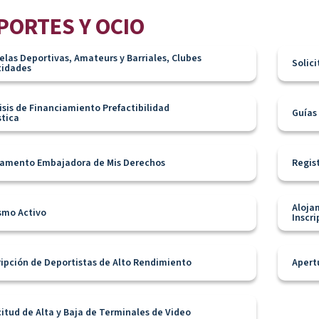
PORTES Y OCIO
elas Deportivas, Amateurs y Barriales, Clubes
Solic
tidades
isis de Financiamiento Prefactibilidad
Guías
stica
amento Embajadora de Mis Derechos
Regis
Aloja
smo Activo
Inscri
ripción de Deportistas de Alto Rendimiento
Apert
citud de Alta y Baja de Terminales de Video