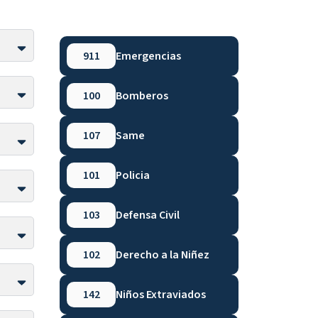
911
Emergencias
100
Bomberos
107
Same
101
Policia
103
Defensa Civil
102
Derecho a la Niñez
142
Niños Extraviados