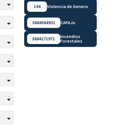
144
Violencia de Genero
3884564931
CAFAJu
Incendios
3884271971
Forestales